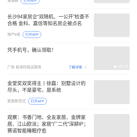
谢逸枫
打开APP
长沙94家房企“双随机、一公开”检查不
合格 金科、嘉信等知名房企被点名
地产k线
打开APP
凭手机号，确认领取！
00:15
广告
易泽科技运营商
了解详情
金堂奖双奖得主丨徐磊：别墅设计的
尽头，不是豪宅，是系统
家居新范式
打开APP
观察：书香门地、全友家居、金牌家
居、江山欧派；家居“厂二代”深耕IP；
赛诺智能睡眠疗愈