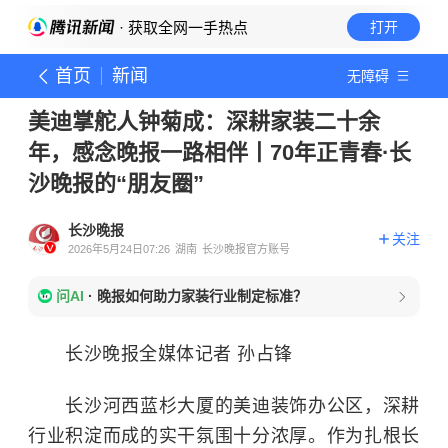
· 获取全网一手热点
打开
首页
新闻
无障碍
​美迪掌舵人钟菊成：深耕家装二十余
年，感念晚报一路相伴丨70年正青春·长
沙晚报的“朋友圈”
长沙晚报
关注
2026年5月24日07:26
湖南
长沙晚报官方账号
问AI
·
晚报如何助力家装行业制定标准？
长沙晚报全媒体记者 孙占锋
长沙河西蓝杉大厦的美迪装饰办公区，深耕
行业积淀而成的实干氛围十分浓厚。作为扎根长