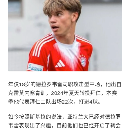
年仅18岁的德拉罗韦雷司职攻击型中场，他出自
克雷莫内塞青训，2024年夏天转投拜仁，本赛
季他代表拜仁二队出场22次，打进4球。
如今按照斯基拉的说法，亚特兰大已经对德拉罗
韦雷表现出了兴趣，目前他们也已经开启了转会