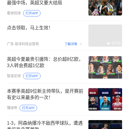
最强中场，英超又要大结局
看球侃球
打开APP
点击领取，马上生效！
00:09
广告
易泽科技运营商
了解详情
英超今夏最贵引援阵：总价超8亿欧，
3人转会费超1亿欧
智道足球
打开APP
本赛季英超9位新主帅带队，是开赛前
有史以来最多的一次！
懂球帝
打开APP
1-3，阿森纳爆冷不敌西甲球队，遭遇