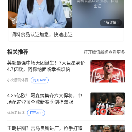
了解详情
调料食品认证加急，快速出证
相关推荐
打开腾讯新闻查看更多
英超最强中场天团诞生！7大巨星身价
4.7亿欧，阿森纳面临幸福烦恼
小火箭爱体育
打开APP
4.25亿欧！阿森纳集齐六大悍将，中
场配置登顶全欧新赛季剑指双冠
体坛老球迷
打开APP
王朝拼图？吉马良斯进厂，枪手打造