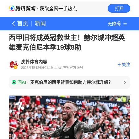
· 获取全网一手热点
打开
首页
新闻
无障碍
西甲旧将成英冠救世主！赫尔城冲超英
雄麦克伯尼本季19球8助
虎扑体育内容
关注
2026年5月24日01:19
上海
虎扑官方账号
问AI
·
麦克伯尼的西甲背景如何助力赫尔城升级？