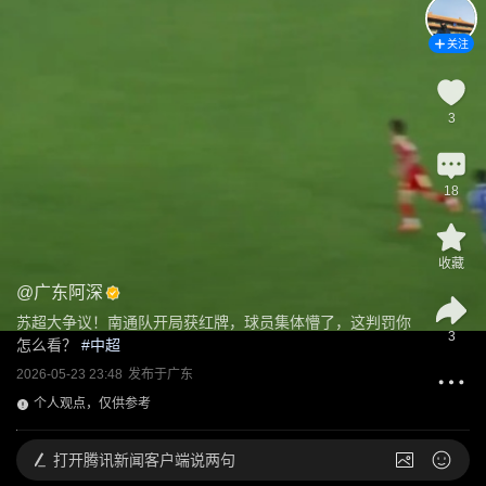
关注
3
18
收藏
@
广东阿深
苏超大争议！南通队开局获红牌，球员集体懵了，这判罚你
3
怎么看？
 #
中超
2026-05-23 23:48
发布于
广东
个人观点，仅供参考
打开
腾讯新闻客户端说两句