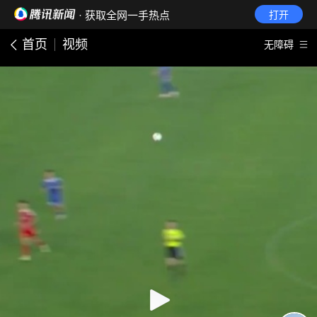
· 获取全网一手热点
打开
首页
视频
无障碍