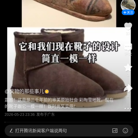
关注
33
评论
3
@
文物的那些事儿
2
震撼！这竟是三千年前的审美原始社会 彩陶雪地靴，现在
的靴子跟它一模一样！既时尚又实用！
2026-05-23 23:36
发布于
广东
打开
腾讯新闻客户端说两句