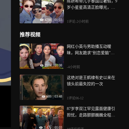
陈妍希带儿子泰国过暑假，9
岁小星星高清正脸曝光，越
长越像爸爸陈晓
4286
|
01:03
1评论
-2小时前
推荐视频
网红小英与男助播互动暧
昧，网友跪求“别恋爱脑”，
本人回应：去过我家，但没
2114
|
01:08
别的关系
-4小时前
这绝对是王鹤棣有史以来在
镜头前最失控的一次
686
|
03:48
1评论
06-12
87岁李双江罕见露面健康引
担忧，走路颤颤巍巍全程需
人搀扶，步履蹒跚好吃力
3.4万
|
01:03