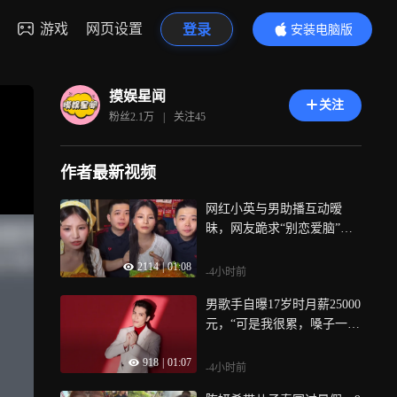
游戏
网页设置
登录
安装电脑版
内容更精彩
摸娱星闻
关注
粉丝
2.1万
|
关注
45
作者最新视频
网红小英与男助播互动暧
昧，网友跪求“别恋爱脑”，
本人回应：去过我家，但没
2114
|
01:08
别的关系
-4小时前
男歌手自曝17岁时月薪25000
元，“可是我很累，嗓子一个
月至少坏一次”
918
|
01:07
-4小时前