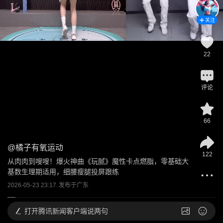
关注
22
评论
66
@
橘子有氧运动
122
从肉肉到嗖嗖！爆火神曲《玩腻》魔性卡点燃脂，零基础大
基数生理期适用，细腰瘦腿投屏跟练
2026-05-23 23:17
发布于
广东
打开
腾讯新闻客户端说两句