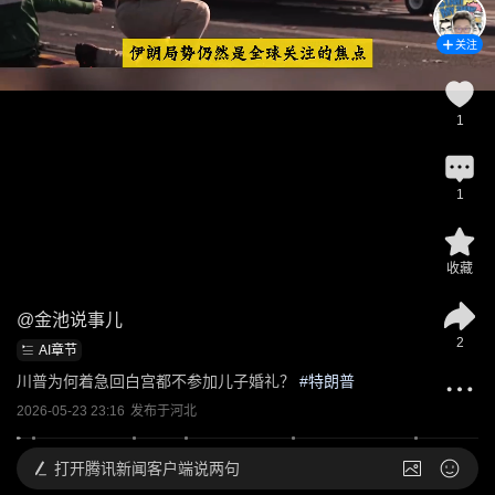
关注
1
1
收藏
@
金池说事儿
2
AI章节
川普为何着急回白宫都不参加儿子婚礼？
 #
特朗普
2026-05-23 23:16
发布于
河北
打开
腾讯新闻客户端说两句