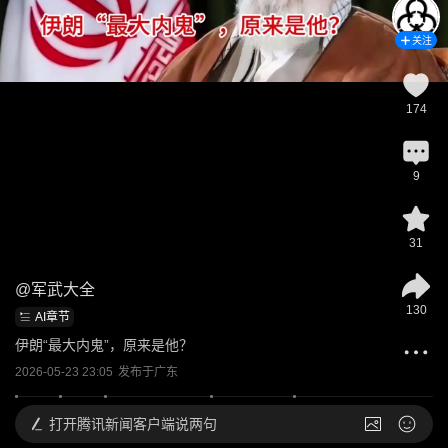
关注
174
9
31
@
军武大全
130
AI章节
伊朗“最大内鬼”，原来是他？
2026-05-23 23:05
发布于
广东
打开
腾讯新闻客户端说两句