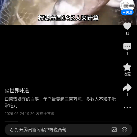
关注
11
1
收藏
@
世界味道
1
口感遭嫌弃的白鲢，年产量竟超三百万吨，多数人不知不觉
常吃到
2026-05-24 19:20
发布于
甘肃
打开
腾讯新闻客户端说两句