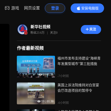
游戏
网页设置
登录
安装电脑版
内容更精彩
新华社视频
关注
粉丝
23.6万
|
关注
0
作者最新视频
福州市发布支持建设“海峡青
年发展型城市”第三批措施
8
|
01:36
-7小时前
美国上诉法院维持对白宫宴
会厅改造项目的暂停令
19
|
01:30
-6小时前