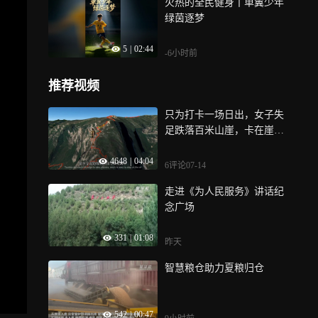
火热的全民健身丨单翼少年
绿茵逐梦
5
|
02:44
-6小时前
推荐视频
只为打卡一场日出，女子失
足跌落百米山崖，卡在崖缝
进退两难
4648
|
04:04
6评论
07-14
走进《为人民服务》讲话纪
念广场
331
|
01:08
昨天
智慧粮仓助力夏粮归仓
542
|
00:47