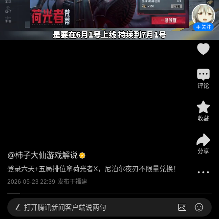
关注
评论
收藏
分享
@
柿子大仙游戏解说
登录六天+五局排位拿荷光者X，尼泊尔夜刃不限量兑换！
2026-05-23 22:39
发布于
福建
打开
腾讯新闻客户端说两句