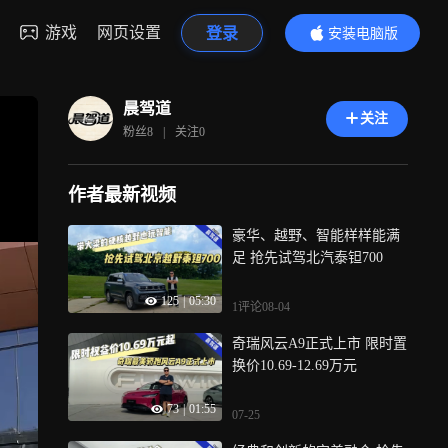
游戏
网页设置
登录
安装电脑版
内容更精彩
晨驾道
关注
粉丝
8
|
关注
0
作者最新视频
豪华、越野、智能样样能满
足 抢先试驾北汽泰钽700
125
|
05:30
1评论
08-04
奇瑞风云A9正式上市 限时置
换价10.69-12.69万元
73
|
01:55
07-25