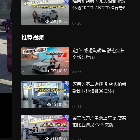
经典和创新的完美融合 抢先
体验FREELANDER神行者8
250
|
04:50
07-20
推荐视频
定位C级运动轿车 静态实拍
全新红旗H7
227
|
02:59
06-27
家用的不二选择 到店实拍新
款比亚迪海狮06 DM-i
15
|
03:04
06-11
第二代刀片电池上车 到店实
拍比亚迪汉EV闪充版
244
|
03:08