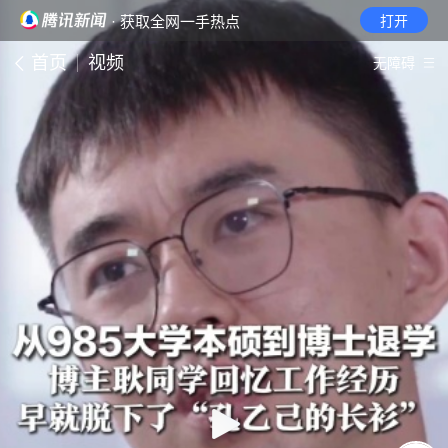
· 获取全网一手热点
打开
首页
视频
无障碍