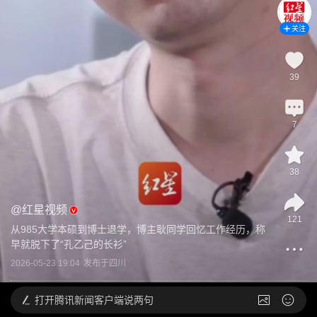
关注
39
7
38
@
红星视频
121
从985大学本硕到博士退学，博主耿同学回忆工作经历，称
早就脱下了“孔乙己的长衫”
2026-05-23 19:04
发布于
四川
打开
腾讯新闻客户端说两句