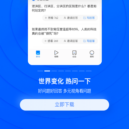
致
世界变化 热问一下
好问题好回答 多元视角看问题
立即下载