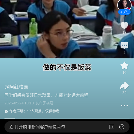
关注
13
2
10
@
阿红校园
29
同学们躬身做好日常琐事，方能奔赴远大前程
2026-05-24 10:10
发布于
福建
作者声明：个人观点，仅供参考
打开
腾讯新闻客户端说两句