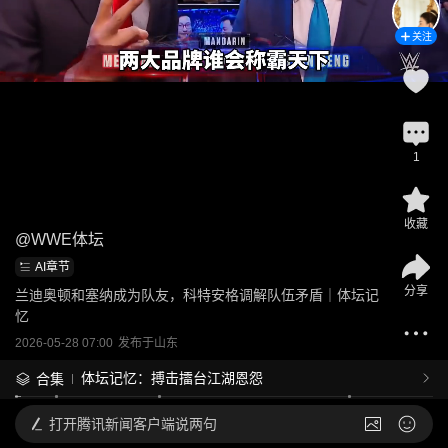
关注
1
收藏
@
WWE体坛
AI章节
分享
兰迪奥顿和塞纳成为队友，科特安格调解队伍矛盾｜体坛记
忆
2026-05-28 07:00
发布于
山东
体坛记忆：搏击擂台江湖恩怨
合集
打开
腾讯新闻客户端说两句