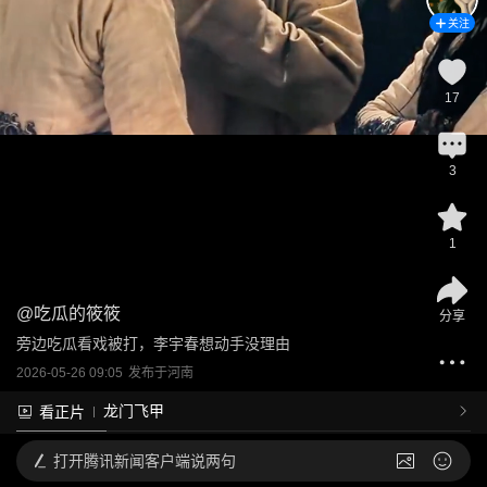
关注
17
3
1
@
吃瓜的筱筱
分享
旁边吃瓜看戏被打，李宇春想动手没理由
2026-05-26 09:05
发布于
河南
龙门飞甲
看正片
打开
腾讯新闻客户端说两句