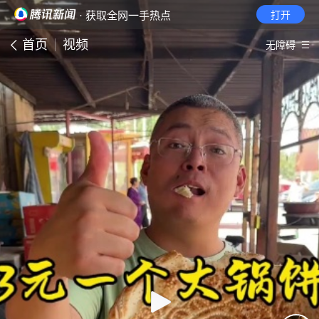
· 获取全网一手热点
打开
首页
视频
无障碍