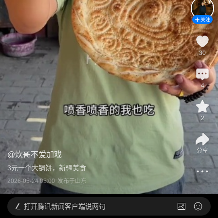
关注
30
4
2
分享
@
炊哥不爱加戏
3元一个大锅饼，新疆美食
2026-05-24 05:00
发布于
山东
打开
腾讯新闻客户端说两句