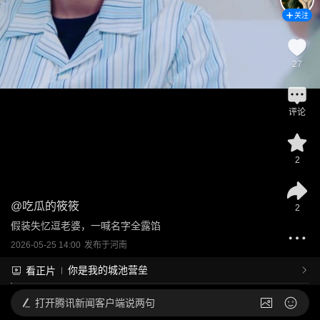
关注
27
评论
2
@
吃瓜的筱筱
2
假装失忆逗老婆，一喊名字全露馅
2026-05-25 14:00
发布于
河南
你是我的城池营垒
看正片
打开
腾讯新闻客户端说两句