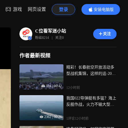
游戏
网页设置
登录
安装电脑版
内容更精彩
C位看军迷小站
关注
粉丝
8214
|
关注
0
作者最新视频
精彩！长春航空开放活动多
型战机集锦，这样的运-20你
爱了吗
164
|
00:42
12小时前
我国022导弹艇有多猛？海上
反舰作战，火力不输大型护
卫舰
2362
|
00:26
1评论
12小时前