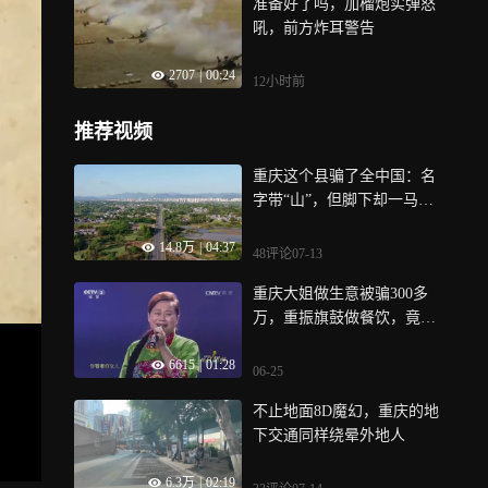
准备好了吗，加榴炮实弹怒
吼，前方炸耳警告
2707
|
00:24
12小时前
推荐视频
重庆这个县骗了全中国：名
字带“山”，但脚下却一马平
川
14.8万
|
04:37
48评论
07-13
重庆大姐做生意被骗300多
万，重振旗鼓做餐饮，竟小
有成就
6615
|
01:28
06-25
不止地面8D魔幻，重庆的地
下交通同样绕晕外地人
6.3万
|
02:19