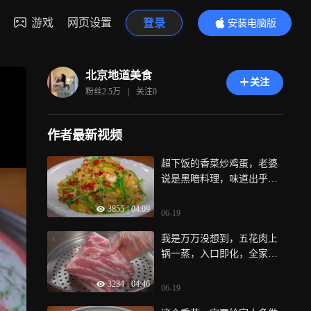
游戏
网页设置
登录
安装电脑版
内容更精彩
北京地道美食
关注
粉丝
2.5万
|
关注
0
作者最新视频
超下饭的香菜炒鸡蛋，老婆
说是黑暗料理，味道出乎意
料好吃到跺脚
3855
|
04:09
06-19
我是万万没想到，五花肉上
锅一蒸，入口即化，全家都
喜欢，收藏了
3234
|
04:46
06-19