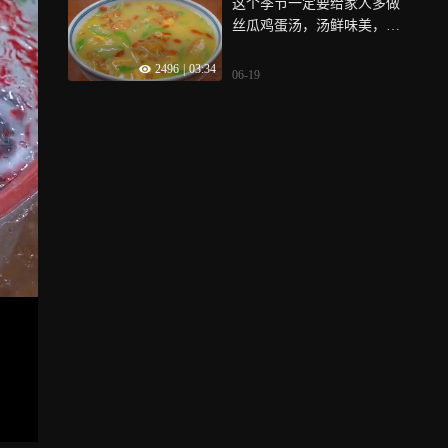
这个季节一定要给家人多做
丝瓜鸡蛋汤，汤鲜味美，营
养好喝
2496
|
03:34
06-19