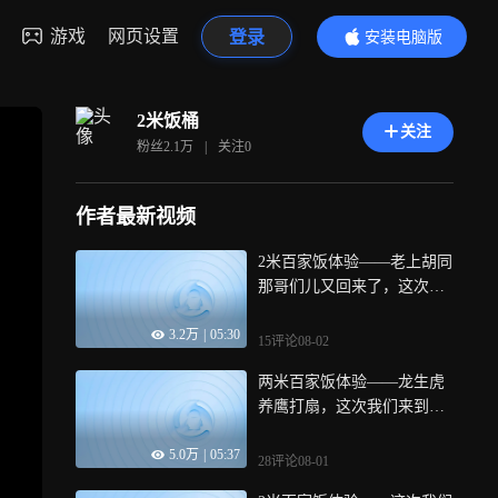
游戏
网页设置
登录
安装电脑版
内容更精彩
2米饭桶
关注
粉丝
2.1万
|
关注
0
作者最新视频
2米百家饭体验——老上胡同
那哥们儿又回来了，这次返
场来尝尝刘叔叔做的一绝的
3.2万
|
05:30
炒肝
15评论
08-02
两米百家饭体验——龙生虎
养鹰打扇，这次我们来到了
孔子诞生地尼山夫子洞，配
5.0万
|
05:37
着山东夏季三件套听听张奶
28评论
08-01
奶一家的故事