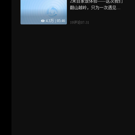
2米百家饭体验——这次我们
翻山越岭，只为一次遇见，
在美丽的古镇小村落，遇到
4.3万
|
05:46
了一位值得敬佩的焦阿姨
19评论
07-31