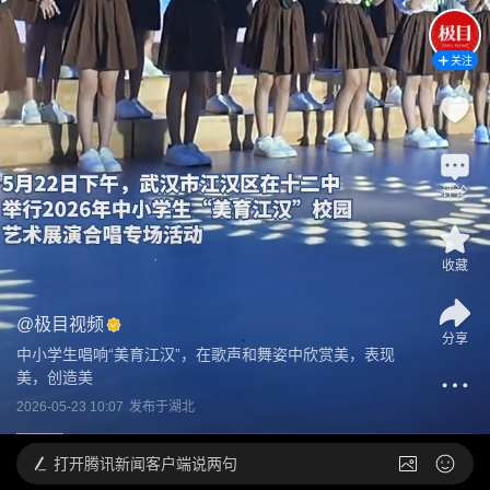
关注
评论
收藏
@
极目视频
分享
中小学生唱响“美育江汉”，在歌声和舞姿中欣赏美，表现
美，创造美
2026-05-23 10:07
发布于
湖北
打开
腾讯新闻客户端说两句