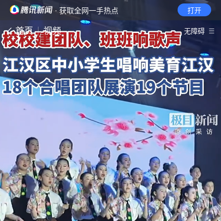
· 获取全网一手热点
打开
首页
视频
无障碍