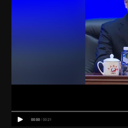
00:00
/
00:21