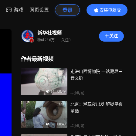
游戏
网页设置
登录
安装电脑版
内容更精彩
新华社视频
关注
粉丝
23.6万
|
关注
0
作者最新视频
走进山西博物院 一馆藏尽三
晋文脉
14
|
00:49
-7小时前
北京：潮玩夜出发 解锁星夜
童话
32
|
00:40
-7小时前