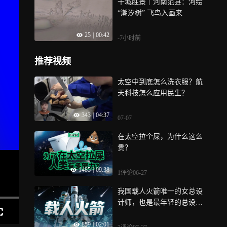
千城胜景｜河南范县：河绘
“潮汐树” 飞鸟入画来
25
|
00:42
-7小时前
推荐视频
太空中到底怎么洗衣服？航
天科技怎么应用民生？
343
|
04:37
07-07
在太空拉个屎，为什么这么
贵？
1485
|
09:38
1评论
06-27
我国载人火箭唯一的女总设
计师，也是最年轻的总设计
师
859
|
02:01