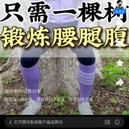
关注
11
评论
12
55
@
孙老师动养分享
腰腿腹一棵树练，瘦身瘦肚子不难，居家锻炼不难
2026-05-26 11:30
发布于
安徽
打开
腾讯新闻客户端说两句