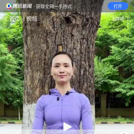
· 获取全网一手热点
打开
首页
视频
无障碍