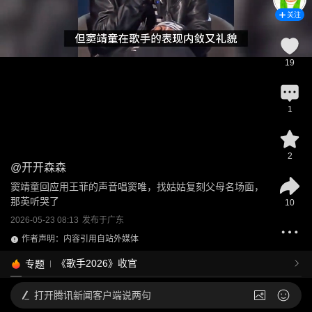
关注
19
1
2
@
开开森森
窦靖童回应用王菲的声音唱窦唯，找姑姑复刻父母名场面，
那英听哭了
10
2026-05-23 08:13
发布于
广东
作者声明：内容引用自站外媒体
《歌手2026》收官
专题
打开
腾讯新闻客户端说两句