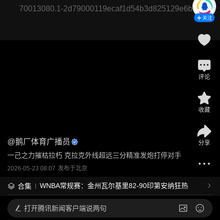
70013080.1-2d79000119ecaf1d54b3d825129e6b04
关注
评论
收藏
@
鹅厂体育广播员
分享
一己之力摧枯拉朽 克拉克外线超远三分精准发炮打停对手
2026-05-23 08:07
发布于
北京
WNBA常规赛：金州瓦尔基里82-90印第安纳狂热
合集
打开
腾讯新闻客户端说两句