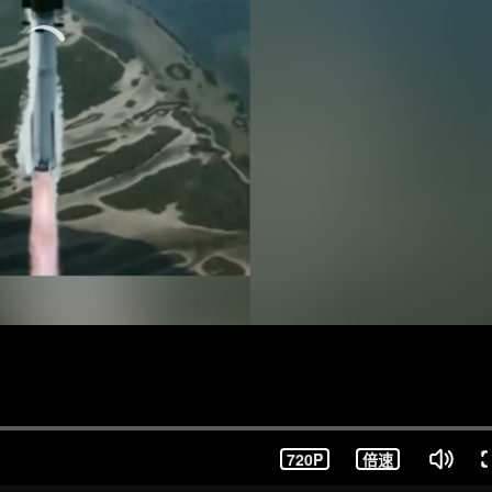
720P
倍速