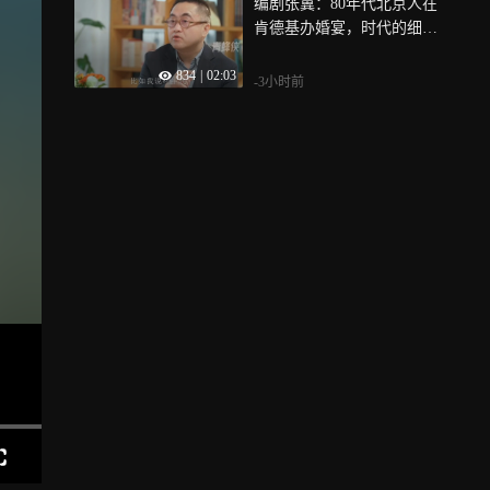
编剧张冀：80年代北京人在
肯德基办婚宴，时代的细节
往往是找出来的
834
|
02:03
-3小时前