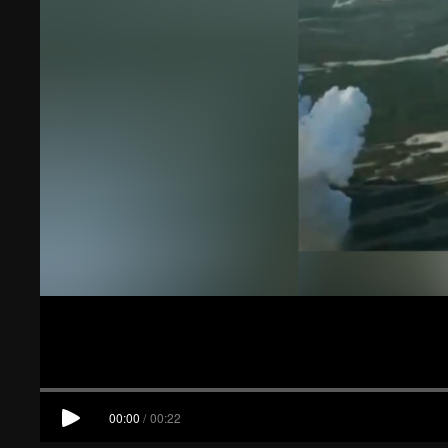
00:00
/
00:22