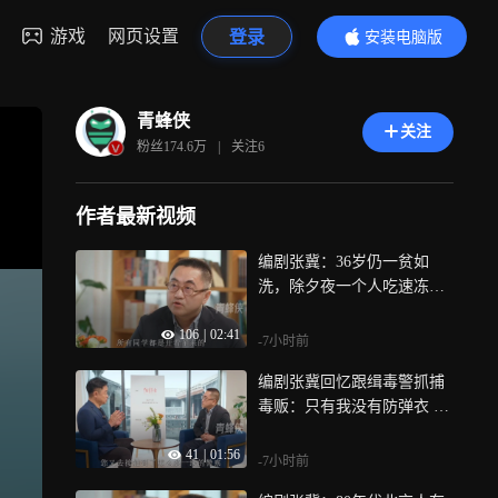
游戏
网页设置
登录
安装电脑版
内容更精彩
青蜂侠
关注
粉丝
174.6万
|
关注
6
作者最新视频
编剧张冀：36岁仍一贫如
洗，除夕夜一个人吃速冻饺
子，在崩溃时看到希望
106
|
02:41
-7小时前
编剧张冀回忆跟缉毒警抓捕
毒贩：只有我没有防弹衣 在
队长车里熬了一宿
41
|
01:56
-7小时前