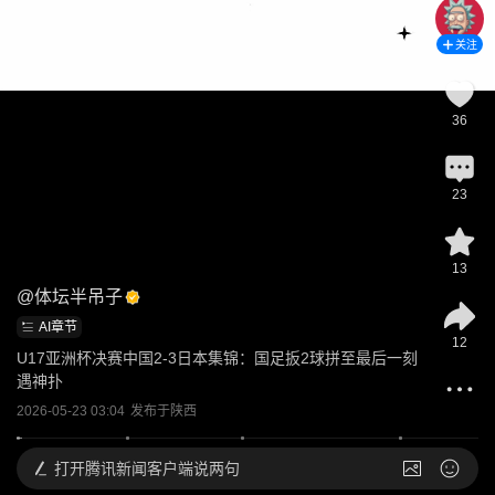
关注
36
23
13
@
体坛半吊子
AI章节
12
U17亚洲杯决赛中国2-3日本集锦：国足扳2球拼至最后一刻
遇神扑
2026-05-23 03:04
发布于
陕西
打开
腾讯新闻客户端说两句