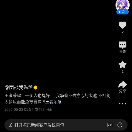
关注
2
评论
1
@
团战我先溜
分享
王者荣耀：一個人也挺好     我學著不去擔心的太遠 不計劃
太多反而能勇敢冒險
 #
王者荣耀
2026-05-23 01:57
发布于
河南
打开
腾讯新闻客户端说两句