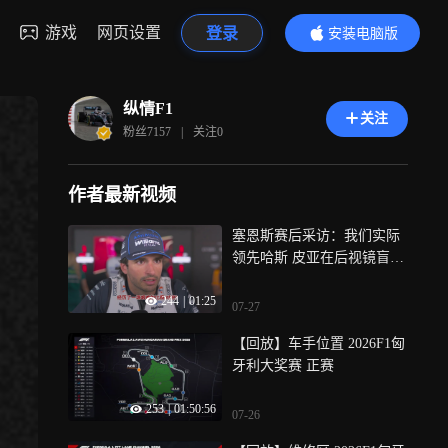
游戏
网页设置
登录
安装电脑版
内容更精彩
纵情F1
关注
粉丝
7157
|
关注
0
作者最新视频
塞恩斯赛后采访：我们实际
领先哈斯 皮亚在后视镜盲区
导致撞车
244
|
01:25
07-27
【回放】车手位置 2026F1匈
牙利大奖赛 正赛
253
|
01:50:56
07-26