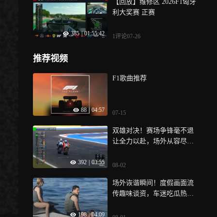
【回放】维修区 2026F1匈牙
利大奖赛 正赛
385
|
01:55:42
1评论
07-26
推荐视频
F1歌曲推荐
88
|
04:57
07-15
双雄对决！赛场争锋毫不退
让全力以赴，场外从容尽显
格局｜体坛记忆
392
|
03:55
08-02
场外诙谐瞬间！度假画面流
传趣味谈资，车迷吃瓜热议
不停｜体坛记忆
198
|
04:09