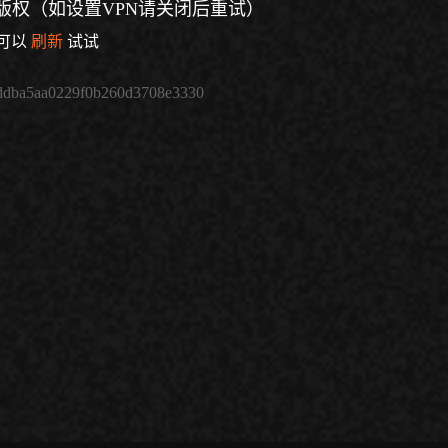
版权（如设置VPN请关闭后重试）
可以
刷新
试试
ddba5aa0229f0b260d3708e3330
倍速