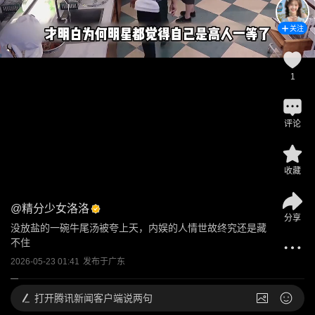
关注
1
评论
收藏
@
精分少女洛洛
分享
没放盐的一碗牛尾汤被夸上天，内娱的人情世故终究还是藏
不住
2026-05-23 01:41
发布于
广东
打开
腾讯新闻客户端说两句