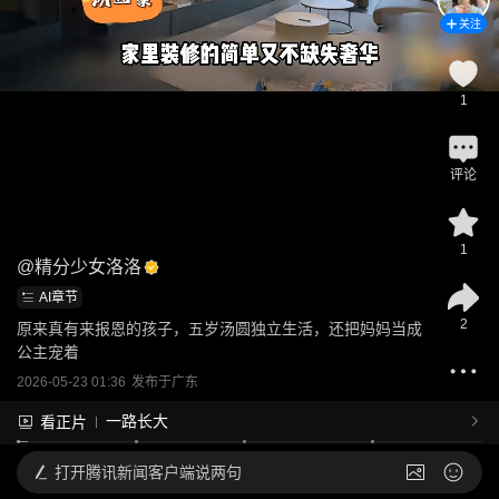
关注
1
评论
1
@
精分少女洛洛
AI章节
2
原来真有来报恩的孩子，五岁汤圆独立生活，还把妈妈当成
公主宠着
2026-05-23 01:36
发布于
广东
一路长大
看正片
打开
腾讯新闻客户端说两句