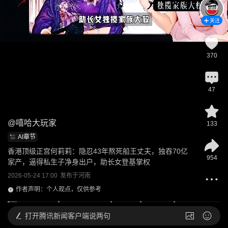
关注
370
47
@
嘻哈大玩家
133
AI章节
香港顶级正宫何莉莉：隐忍43年熬死船王丈夫，独吞70亿
954
家产，逼得私生子净身出户，助长女登基掌权
2026-05-24 17:00
发布于
河南
作者声明：个人观点，仅供参考
打开
腾讯新闻客户端说两句