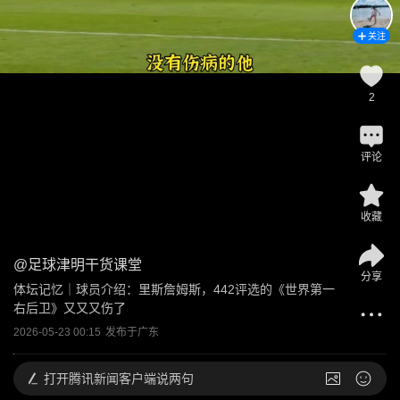
关注
2
评论
收藏
@
足球津明干货课堂
分享
体坛记忆｜球员介绍：里斯詹姆斯，442评选的《世界第一
右后卫》又又又伤了
2026-05-23 00:15
发布于
广东
打开
腾讯新闻客户端说两句