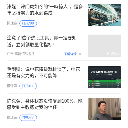
津媒：津门虎如今的“一鸣惊人”，是多
年坚持努力的水到渠成
懂球帝
打开APP
注意了!这个选股工具，你一定要知
道，立刻领取量化指标!
00:18
广告
高能情绪龙头
了解详情
毛剑卿：说申花降级就扯淡了，申花
还是有实力的，不可能降
懂球帝
打开APP
陈克强：身体状态没恢复到100%，能
感受到主教练对我的信任
懂球帝
打开APP