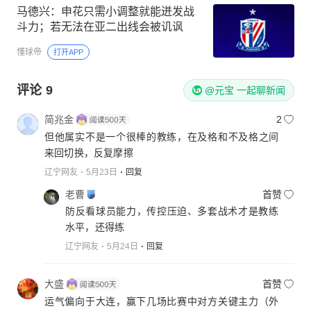
马德兴：申花只需小调整就能迸发战
斗力；若无法在亚二出线会被讥讽
懂球帝
打开APP
评论
9
@元宝 一起聊新闻
简兆金
2
但他属实不是一个很棒的教练，在及格和不及格之间
来回切换，反复摩擦
辽宁网友
5月23日
回复
老曹
首赞
防反看球员能力，传控压迫、多套战术才是教练
水平，还得练
辽宁网友
5月24日
回复
大盛
首赞
运气偏向于大连，赢下几场比赛中对方关键主力（外