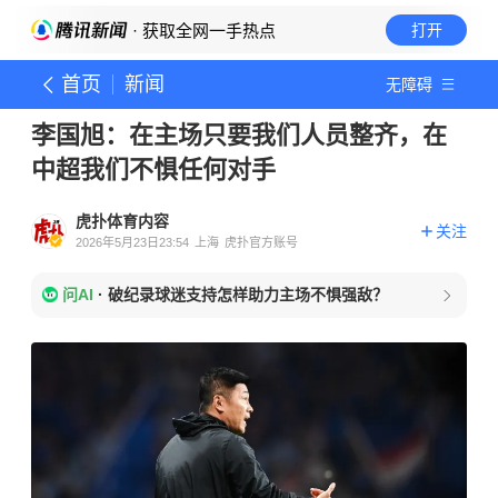
· 获取全网一手热点
打开
首页
新闻
无障碍
李国旭：在主场只要我们人员整齐，在
中超我们不惧任何对手
虎扑体育内容
关注
2026年5月23日23:54
上海
虎扑官方账号
问AI
·
破纪录球迷支持怎样助力主场不惧强敌？