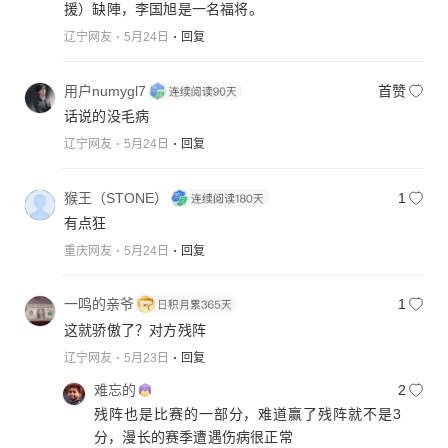
援）缺陣，李国旭是一名福将。
辽宁网友
5月24日
回复
用户numygl7
首赞
话说的没毛病
辽宁网友
5月24日
回复
猴王（STONE）
1
有点狂
重庆网友
5月24日
回复
一鸣的亲爷
1
这就骄傲了？对方残阵
辽宁网友
5月23日
回复
难忘的
2
残阵也是比赛的一部分，难道赢了残阵就不是3
分，漫长的赛季遭遇伤病很正常