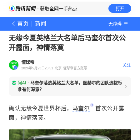
· 获取全网一手热点
打开
首页
新闻
无障碍
无缘今夏英格兰大名单后马奎尔首次公
开露面，神情落寞
懂球帝
关注
2026年5月23日23:51
北京
懂球帝官方账号
问AI
·
马奎尔落选英格兰大名单，图赫尔的团队选拔标
准有何深意？
确认无缘今夏世界杯后，
马奎尔
首次公开露
面，神情落寞。