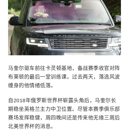
马奎尔驱车前往卡灵顿基地，备战赛季收官对阵
布莱顿的最后一堂训练课。过去两天，落选风波
缠身的他情绪低落。
自2018年俄罗斯世界杯崭露头角后，马奎尔长
期稳坐英格兰主力中卫位置。尽管本赛季俱乐部
赛场发挥稳健，周四晚间还是传来他无缘三周后
北美世界杯的消息。