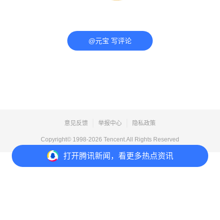
@元宝 写评论
意见反馈
举报中心
隐私政策
Copyright© 1998-
2026
Tencent.All Rights Reserved
打开
腾讯新闻，看更多热点资讯
打开
APP参与讨论
评论
点赞
收藏
分享