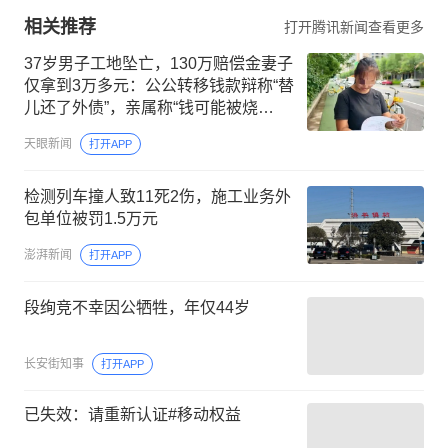
相关推荐
打开腾讯新闻查看更多
37岁男子工地坠亡，130万赔偿金妻子
仅拿到3万多元：公公转移钱款辩称“替
儿还了外债”，亲属称“钱可能被烧
了”，女方已报警
天眼新闻
打开APP
检测列车撞人致11死2伤，施工业务外
包单位被罚1.5万元
澎湃新闻
打开APP
段绚竞不幸因公牺牲，年仅44岁
长安街知事
打开APP
已失效：请重新认证#移动权益