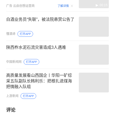
00:15
广告
云启创想运营商
了解详情
白酒业务员“失联”，被法院悬赏公告了
懂酒谛
打开APP
陕西柞水泥石流灾害造成3人遇难
中国新闻网
打开APP
高质量发展看山西国企丨华阳一矿综
采五队副队长韩利乐：把根扎进煤海
把情融入队组
上游新闻
打开APP
评论