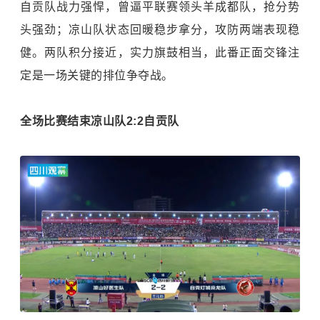
自贡队战力强悍，曾逼平联赛领头羊成都队，抢分势
头强劲；凉山队状态回暖稳步拿分，攻防两端表现稳
健。两队积分接近，实力旗鼓相当，此番正面交锋注
定是一场关键的排位争夺战。
全场比赛结束
凉山队2:2自贡队