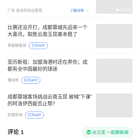
00:15
广告
易泽科技运营商
了解详情
比赛还没开打，成都蓉城先迎来一个
大喜讯，取胜云南玉昆基本稳了
零度眼看球
打开APP
亚历斯祖：加盟海港时还在养伤；成
都有全中国最好的球迷
懂球帝
打开APP
成都蓉城客场挑战云南玉昆 被喊“下课”
的阿洛伊西能否止颓？
封面新闻
打开APP
评论
1
@元宝 一起聊新闻