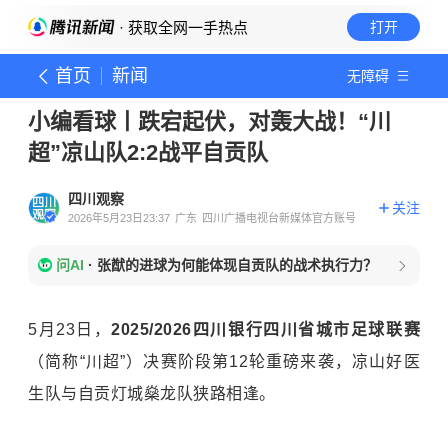
· 获取全网一手热点
打开
首页
新闻
无障碍
小编看球丨跌宕起伏，对轰大战！“川
超”凉山队2:2战平自贡队
四川观察
关注
2026年5月23日23:37
广东
四川广播电视台新媒体官方账号
问AI
·
张猷的进球为何能体现自贡队的战术执行力？
5月23日，
2025/2026四川银行四川省城市足球联赛
（简称“川超”）决赛阶段第12轮重磅来袭，凉山好医
生队与自贡灯城燊龙队狭路相逢。