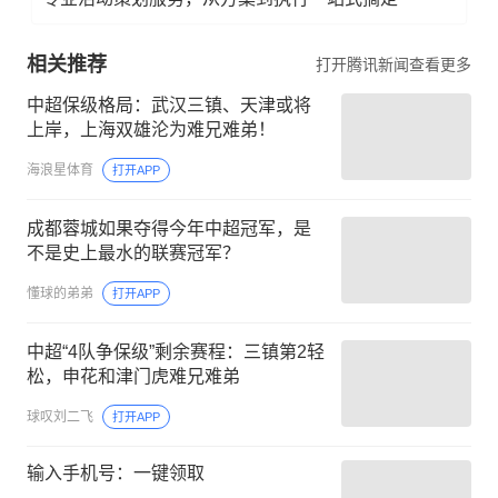
相关推荐
打开腾讯新闻查看更多
中超保级格局：武汉三镇、天津或将
上岸，上海双雄沦为难兄难弟！
海浪星体育
打开APP
成都蓉城如果夺得今年中超冠军，是
不是史上最水的联赛冠军？
懂球的弟弟
打开APP
中超“4队争保级”剩余赛程：三镇第2轻
松，申花和津门虎难兄难弟
球叹刘二飞
打开APP
输入手机号：一键领取