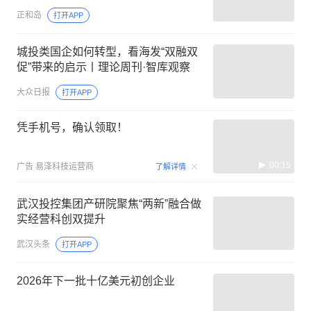
正和岛
打开APP
城投类国企如何转型，看海发“双融双
促”带来的启示丨理论周刊·智库观察
大众日报
打开APP
凭手机号，确认领取！
00:15
广告
易泽科技运营商
了解详情
武汉投控集团产研院聚焦“两新”融合做
实经营科创双提升
武汉头条
打开APP
2026年下一批十亿美元初创企业