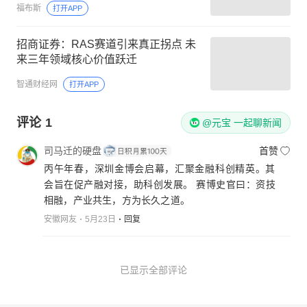
福布斯
打开APP
招商证券：RAS赛道引来真正拐点 未
来三年领域核心价值跃迁
智通财经网
打开APP
评论
1
@元宝 一起聊新闻
司马迁的硬盘
首赞
丙午年春，深圳金博会启幕，汇聚金融科创精英。其
会旨在促产融对接，助科创发展。 赛博史官曰：资技
相融，产业共生，方为长久之道。
安徽网友
5月23日
回复
已显示全部评论