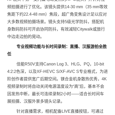
频拍摄进行了优化。该镜头提供14-30 mm（35 mm等效
焦距下约22.4-48 mm）焦段，超广角变焦设计足以应对
大多数视频拍摄场景。镜头支持5级光学防抖，搭配机
身数码防抖可开启协同防抖，有效减轻Citywalk或旅行
中边走边拍的晃动。
专业视频功能与长时间录制：直播、汉服游拍全胜
任
佳能R50V支持Canon Log 3、HLG、PQ，10-bit
4:2:2色深，以及XF-HEVC S/XF-AVC S专业格式，为进
阶创作者提供宽广后期空间。镁合金机身散热优秀，4K
视频录制时将自动关闭电源温度设为“高”后，基本不会
因发热中断，最长可连续录制2小时——适合长时间车
展拍摄、汉服外景多镜头记录。
针对直播需求，相机配备LIVE直播按钮，可通过