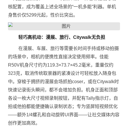
核配置，成为覆盖上述全场景的“一机多能”利器。单机
身售价仅5299元起，性价比突出。
轻巧高机动：漫展、旅行、Citywalk无负担
在漫展、车展、旅行等需要长时间手持或移动拍摄
的场景中，相机的便携性直接决定使用频率。佳能
R50V机身尺寸约为119.3×73.7×45.2毫米，重量仅约
323克，取消传统取景器的紧凑设计可轻松放入随身包
中。穿梭于拥挤的漫展会场抓拍coser，或在Citywalk时
快速记录街头瞬间，都不会增加负担。机身正面和顶部
各设一枚大尺寸视频录制按钮，并配有Tally指示灯，自
拍或他拍都能便捷确认录制状态；专为竖屏短视频优化
——额外1/4螺孔和自动旋转UI界面——让社交媒体内容
创作更加高效。