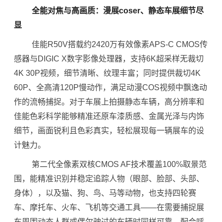
全能对焦与高画质：漫展coser、静态车展细节尽
显
佳能R50V搭载约2420万有效像素APS-C CMOS传
感器与DIGIC X数字影像处理器，支持6K超采样无裁切
4K 30P视频，细节清晰、纹理丰富；同时提供裁切4K
60P、全高清120P慢动作，满足动漫COS视频中飘逸动
作的流畅捕捉。对于车展上拍摄静态车辆，高分辨率和
佳能色彩科学能够精准还原车漆质感、金属光泽与内饰
细节，画面锐利且色彩真实，轻松展现每一辆展车的设
计魅力。
第二代全像素双核CMOS AF技术覆盖100%取景范
围，能精准识别并稳定追踪人物（眼部、脸部、头部、
身体），以及猫、狗、鸟、马等动物，也支持四轮赛
车、摩托车、火车、飞机等交通工具——在需要捕捉展
车周围动态人群或偶尔驶过的车辆时同样可靠。配合呼