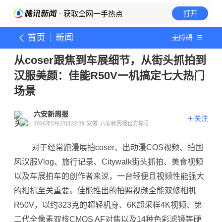
· 获取全网一手热点
打开
首页
新闻
无障碍
从coser跟焦到车展细节，从街头抓拍到
汉服美颜：佳能R50V一机搞定七大热门
场景
六安新周报
关注
2026年5月23日22:29
安徽
六安新周报官方账号
对于经常跑漫展拍coser、出动漫COS视频、拍国
风汉服Vlog、旅行记录、Citywalk街头抓拍、美食视频
以及车展拍车的创作者来说，一台轻便且视频性能强大
的相机至关重要。佳能推出的拍照视频全能双修相机
R50V，以约323克的超轻机身、6K超采样4K视频、第
二代全像素双核CMOS AF对焦以及14种色彩滤镜等硬