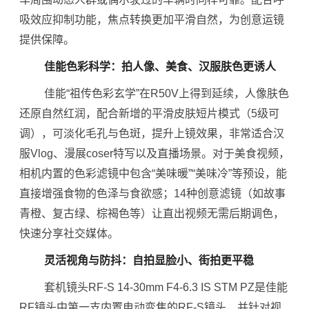
吸效应抑制功能，焦点转换更加平滑自然，为创意运镜
提供保障。
佳能色彩科学：拍人像、美食、汉服肤色更诱人
佳能“祖传色彩玄学”在R50V上得到延续，人像肤色
还原自然红润，配合新增的平滑皮肤短片模式（5级可
调），可淡化毛孔与色斑，提升上镜效果，非常适合汉
服Vlog、漫展coser特写以及直播场景。对于美食视频，
相机内置的色彩滤镜中包含“美味暖”“美味冷”等预设，能
直接增强食物的色泽与食欲感；14种创意滤镜（如故事
青橙、复古绿、棕褐色等）让直出视频无需后期调色，
快速分享社交媒体。
灵活视角与防抖：自拍显脸小、街拍更平稳
套机镜头RF-S 14-30mm F4-6.3 IS STM PZ是佳能
RF镜头中第一支内置电动变焦的RF-S镜头，并针对视