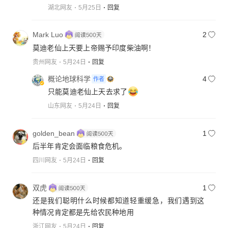
湖北网友
5月25日
回复
Mark Luo
2
莫迪老仙上天要上帝赐予印度柴油啊！
贵州网友
5月24日
回复
概论地球科学
4
作者
只能莫迪老仙上天去求了
山东网友
5月24日
回复
golden_bean
1
后半年肯定会面临粮食危机。
四川网友
5月24日
回复
双虎
1
还是我们聪明什么时候都知道轻重缓急，我们遇到这
种情况肯定都是先给农民种地用
浙江网友
5月24日
回复