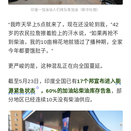
印度一加油站人们排队等加油（新华社图）
“我昨天早上5点就来了，现在还没轮到我，”42
岁的农民拉詹擦着脸上的汗水说，“如果再抢不
到柴油，我的10亩棉花地就错过了播种期，全家
今年都要饿肚子。”
更严峻的是，这种混乱正在向全国蔓延。
截至5月23日，印度全国已有
17个邦宣布进入
能
源紧急状态
，60%的加油站柴油库存告急
，部
分地区已经连续10天没有柴油供应。