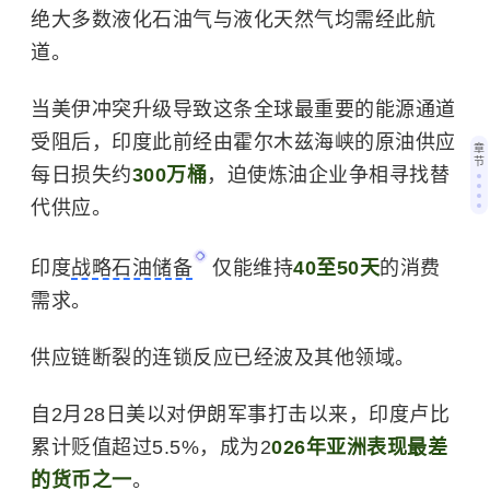
绝大多数液化石油气与液化天然气均需经此航
道。
当美伊冲突升级导致这条全球最重要的能源通道
受阻后，印度此前经由霍尔木兹海峡的原油供应
章
节
每日损失约
300万桶
，迫使炼油企业争相寻找替
代供应。
印度
战略石油储备
仅能维持
40至50天
的消费
需求。
供应链断裂的连锁反应已经波及其他领域。
自2月28日美以对伊朗军事打击以来，印度卢比
累计贬值超过5.5%，成为2
026年亚洲表现最差
的货币之一
。