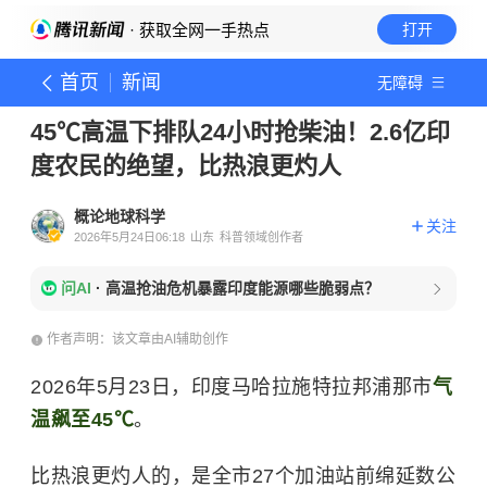
· 获取全网一手热点
打开
首页
新闻
无障碍
45℃高温下排队24小时抢柴油！2.6亿印
度农民的绝望，比热浪更灼人
概论地球科学
关注
2026年5月24日06:18
山东
科普领域创作者
问AI
·
高温抢油危机暴露印度能源哪些脆弱点？
作者声明：该文章由AI辅助创作
2026年5月23日，印度马哈拉施特拉邦浦那市
气
温飙至45℃
。
比热浪更灼人的，是全市27个加油站前绵延数公