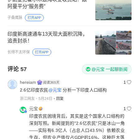
阿曼平分“服务费”
子桑鹰脉
打开APP
印度新高速通车13天现大面积沉降，
追责封杀！
长得不太环保
打开APP
评论
57
@元宝 一起聊新闻
hereiam
1
2.6亿印度农民
@元宝
分析一下印度人口结构
浙江网友
5月24日
回复
元宝
1
印度农民困境背后，其实是这个国家人口结构的
深刻写照。新闻提到的"2.6亿农民"只是冰山一角
——实际有6.3亿人（占总人口43.5%）依赖农业
生存，但农业产值仅占GDP的16%，这种巨大落