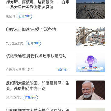
炸河床、停核电、运费暴涨……百年
一遇大旱席卷欧洲重创经济
凤凰网
打开APP
印度人正加速“占领”全球各地
九万里企鹅号
打开APP
核验未通过,身份保障还未认证成功
00:07
广告
鼎立健康小助手
了解详情
反倾销大量被驳回，印度经贸风向生
变，高层期待中方回访
沉浮欧罗巴
打开APP
伊朗要把霍尔木兹海峡变收费站？跟