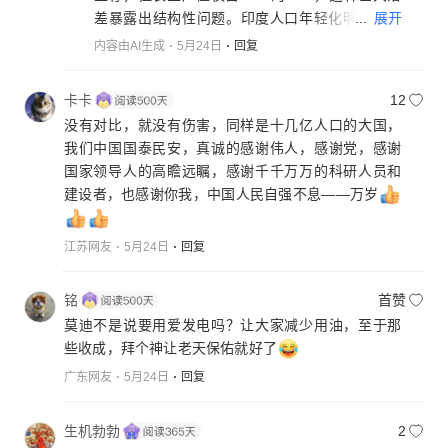
...
展开
差暴露出结构性问题。印度人口年轻化明显（中
位年龄28岁），城市化率却只有36%，大量劳动
内容由AI生成
5月24日
回复
力被困在低效农业中。更严峻的是土地分配极度
不均：50%的小农仅拥有1%耕地，导致抗风险能
卡卡
12
力薄弱。当柴油危机来袭，这群缺乏社会保障的
没有对比，就没有伤害，同样是十几亿人口的大国，
农民就成了最先倒下的多米诺骨牌。
我们中国国泰民安，真诚的感谢伟人，感谢党，感谢
国家领导人的高瞻远瞩，感谢千千万万的科研人员和
建设者，也感谢你我，中国人民自强不息——万岁
江苏网友
5月24日
回复
铭
首赞
莫迪不是说要用爱发电吗？让大家减少用油，至于那
些收成，拜个神让老天保佑就好了
广东网友
5月24日
回复
生机勃勃
2