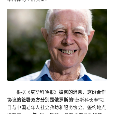
根据《莫斯科晚报》
披露的消息，这份合作
协议的签署双方分别是俄罗斯的
“莫斯科长寿”项
目
与
中国老年人社会救助和服务协会。签约地点