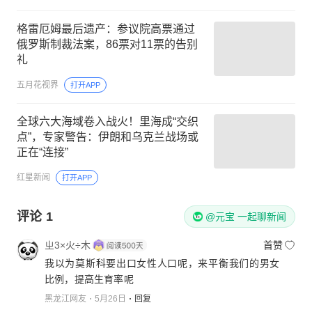
格雷厄姆最后遗产：参议院高票通过
俄罗斯制裁法案，86票对11票的告别
礼
五月花视界
打开APP
全球六大海域卷入战火！里海成“交织
点”，专家警告：伊朗和乌克兰战场或
正在“连接”
红星新闻
打开APP
评论
1
@元宝 一起聊新闻
ㄓ3×火÷木
首赞
我以为莫斯科要出口女性人口呢，来平衡我们的男女
比例，提高生育率呢
黑龙江网友
5月26日
回复