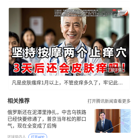
广告
了解详情
凡是皮肤瘙痒1月以上，不管皮痒多久了，牢记此法，快！准！狠！
相关推荐
打开腾讯新闻查看更多
俄罗斯还在泥潭里挣扎，中吉乌铁路
已经快要修通了，普京当年松的那口
气，现在全变成了后悔
环球局内人
打开APP