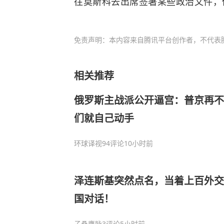
往莫斯科去出席签署某些政治文件，
免责声明：本内容来自腾讯平台创作者，不代表
相关推荐
俄罗斯主战派公开逼宫：普京再不
们就自己动手
环球译视
94评论
10小时前
泽连斯基突然点名，当着上百外交
国对话！
子桑鹰脉
3评论
5小时前