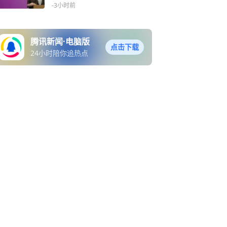
可能上涨
-3小时前
腾讯新闻·电脑版
点击下载
24小时陪你追热点