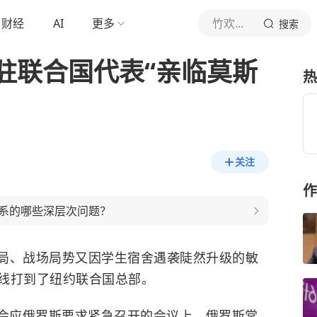
财经
AI
更多
竹欢与白桦林
搜索
驻联合国代表“亲临莫斯
热
关注
作
系的哪些深层次问题？
局、战场局势又因学生宿舍遇袭陡然升级的敏
线打到了纽约联合国总部。
安理会应俄罗斯要求紧急召开的会议上，俄罗斯常