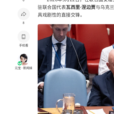
6
驻联合国代表
瓦西里·涅边贾
与乌克
具戏剧性的直接交锋。
8
手机看
元宝 · 新闻妹