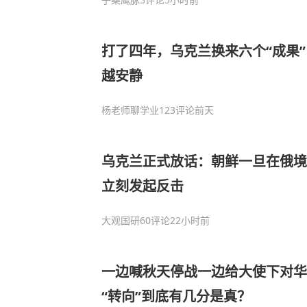
打了四年，乌克兰换来六个“成果
越安静
杨老师聊学业
123评论
前天
乌克兰正式放话：朝鲜一旦在俄境
立刻发起反击
大观国研
60评论
22小时前
一边喊秋天停战一边给大使下对华
“转向”到底有几分是真？