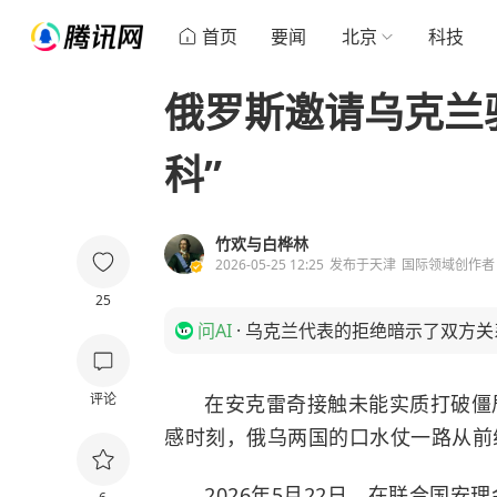
首页
要闻
北京
科技
俄罗斯邀请乌克兰
科”
竹欢与白桦林
2026-05-25 12:25
发布于
天津
国际领域创作者
25
问AI
·
乌克兰代表的拒绝暗示了双方关
评论
在安克雷奇接触未能实质打破僵
感时刻，俄乌两国的口水仗一路从前
2026年5月22日，在联合国