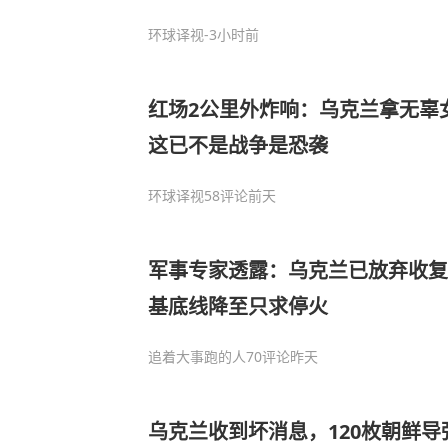
环球译视
-3小时前
红场2公里外炸响：乌克兰拿无辜
这已不是战争是恐袭
环球译视
58评论
前天
军事专家透露：乌克兰已放弃收复
基底线降至只求停火
追着大事跑的人
70评论
昨天
乌克兰收到坏消息，120枚朝鲜