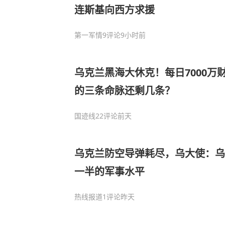
连斯基向西方求援
第一军情
9评论
9小时前
乌克兰黑海大休克！每日7000万
的三条命脉还剩几条？
国迹线
22评论
前天
乌克兰防空导弹耗尽，乌大使：乌
一半的军事水平
热线报道
1评论
昨天