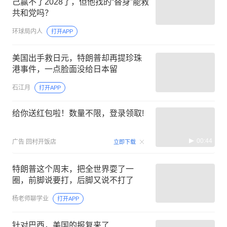
己赢不了2028了，但他找的“替身”能救
共和党吗？
环球局内人
打开APP
美国出手救日元，特朗普却再提珍珠
港事件，一点脸面没给日本留
石江月
打开APP
给你送红包啦！数量不限，登录领取!
00:44
广告
回村开饭店
立即下载
特朗普这个周末，把全世界耍了一
圈，前脚说要打，后脚又说不打了
杨老师聊学业
打开APP
针对巴西，美国的报复来了