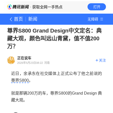
· 获取全网一手热点
打开
首页
新闻
无障碍
尊界S800 Grand Design中文定名：典
藏大观，颜色叫远山青黛，值不值200
万？
正在说车
关注
2026年5月23日08:22
河南
近日，余承东在社交媒体上正式公布了他之前说的
尊界S800
。
就是那辆200万的车，尊界S800的Grand Design 典
藏大观。