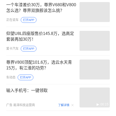
一个车漆差价30万，尊界V680和V800
怎么选？尊界双旗舰该怎么挑？
正在说车
打开APP
仰望U8L四座版售价145.8万，选高定
套装再加30万！
爱卡汽车
打开APP
尊界V800顶配101.6万，选云水天青
15万，有江淮的功劳？
车动态
打开APP
输入手机号：一键领取
00:15
广告
易泽科技运营商
了解详情