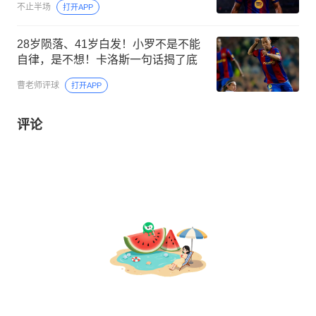
不止半场
打开APP
28岁陨落、41岁白发！小罗不是不能
自律，是不想！卡洛斯一句话揭了底
曹老师评球
打开APP
评论