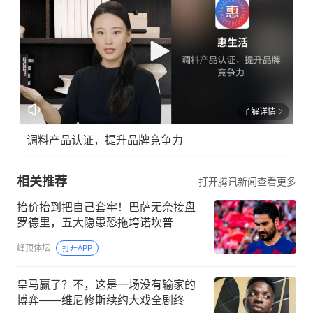
了解详情
调料产品认证，提升品牌竞争力
相关推荐
打开腾讯新闻查看更多
抬价抬到把自己套牢！巴萨无奈接盘
罗德里，五大隐患恐拖垮诺坎普
峰顶体坛
打开APP
皇马赢了？不，这是一场没有输家的
博弈——维尼修斯续约大戏全剧终