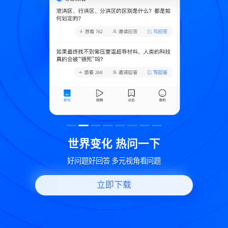
致
世界变化 热问一下
好问题好回答 多元视角看问题
立即下载