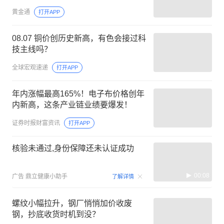
黄金通
打开APP
08.07 铜价创历史新高，有色会接过科
技主线吗？
全球宏观速递
打开APP
年内涨幅最高165%！电子布价格创年
内新高，这条产业链业绩要爆发！
证券时报财富资讯
打开APP
核验未通过,身份保障还未认证成功
00:08
广告
鼎立健康小助手
了解详情
螺纹小幅拉升，钢厂悄悄加价收废
钢，抄底收货时机到没？