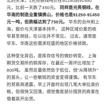
北的天津，1光亮铜线吨价在91250到91450
元，比前一天跌了450元。
同样是光亮铜线，在
华南的制造业重镇佛山，价格也是91250-91450
元一吨，但跌幅达到了750元。
华东的台州和上
海，报价与天津基本持平。 这种区域价差的收
窄甚至倒挂，在以往并不常见。 过去，通常是
华东、华南这些需求旺盛的地区价格领跑。
这种变化背后，是库存信号的微妙转变。
上海
期货交易所
的铜库存，在最近一周环比增加了
800吨。 虽然总量依然处于低位，但“从降转升”
的苗头，让一些敏锐的资金变得谨慎。 有华东
的贸易商透露，早上开盘时出现几笔大单拉高价
格，但很快又回落，感觉像是部分囤货的商家在
借着高开出货。